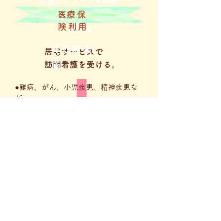
​介護ケアプランを作成
​医療保
険利用
​要介護
４０歳未
​居宅サービスで
満
​訪問看護を受ける。
​●難病、がん、小児疾患、精神疾患な
ど
医師が必要と認めた人
​
介護支
４０歳以上６５歳
援
未満
専門員
​非該当
​ケアプランを作成
●４０歳未満と同様
​●介護保険の特定疾病に該当しない
人